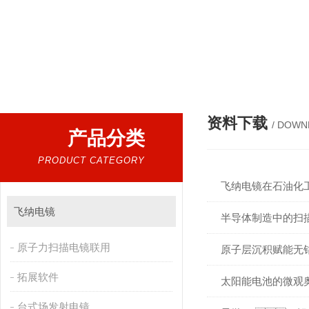
热门搜索：
扫描电镜，台式扫描电镜，制样设备CP离子研磨仪，原位样品杆，可视化颗粒检测
资料下载
/ DOWN
产品分类
PRODUCT CATEGORY
飞纳电镜在石油化
飞纳电镜
半导体制造中的扫描
原子力扫描电镜联用
原子层沉积赋能无钴 
拓展软件
太阳能电池的微观奥秘
台式场发射电镜