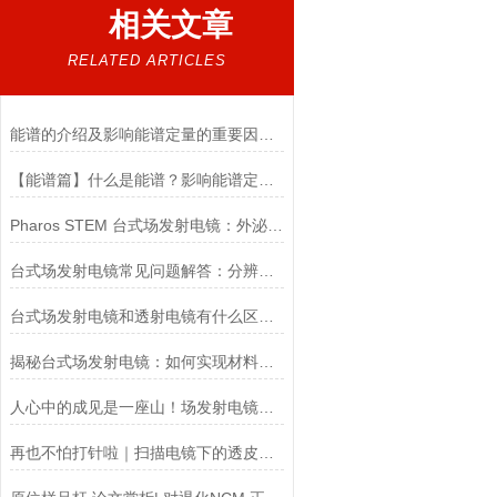
相关文章
RELATED ARTICLES
能谱的介绍及影响能谱定量的重要因素（下）
【能谱篇】什么是能谱？影响能谱定量的重要因素（上）
Pharos STEM 台式场发射电镜：外泌体形貌与粒径分析解决方案
台式场发射电镜常见问题解答：分辨率不足、图像漂移怎么解决？
台式场发射电镜和透射电镜有什么区别？
揭秘台式场发射电镜：如何实现材料表面的超高分辨率成像
人心中的成见是一座山！场发射电镜从“大而复杂”到“小而强大”
再也不怕打针啦｜扫描电镜下的透皮给药微针