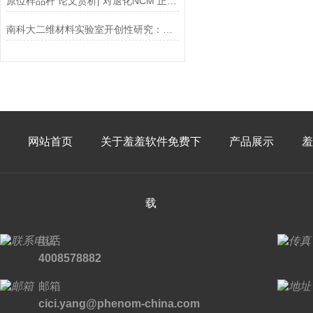
原位样品杆 论文赏析| 对退化NCM 正极材料直接再生机制的多尺度观察
南科大二维材料实验室开创性研究：场发射扫描电镜在手套箱中使用
网站首页
关于羞羞软件免费下
产品展示
羞
载
电话
4008578882
邮箱
cici.yang@phenom-china.com