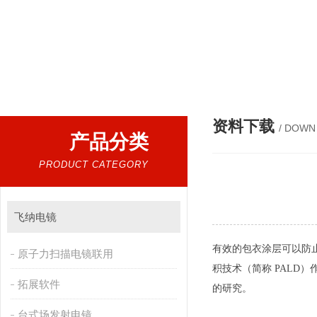
热门搜索：
扫描电镜，台式扫描电镜，制样设备CP离子研磨仪，原位样品杆，可视化颗粒检测
资料下载
/ DOWN
产品分类
PRODUCT CATEGORY
飞纳电镜
有效的包衣涂层可以防止疫
原子力扫描电镜联用
积技术（简称
PALD）
拓展软件
的研究。
台式场发射电镜