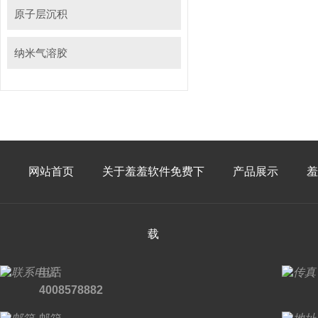
原子层沉积
纳米气溶胶
网站首页
关于羞羞软件免费下
产品展示
羞
载
电话
4008578882