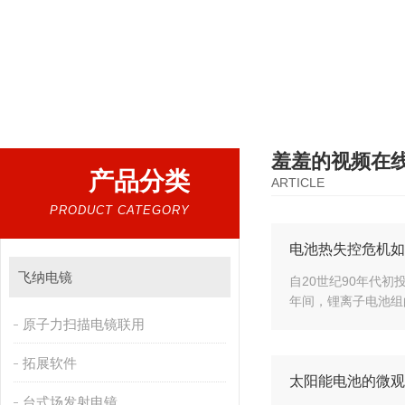
热门搜索：
扫描电镜，台式扫描电镜，制样设备CP离子研磨仪，原位样品杆，可视化颗粒检测
羞羞的视频在
产品分类
ARTICLE
PRODUCT CATEGORY
电池热失控危机如何化解
飞纳电镜
自20世纪90年代初投
年间，锂离子电池组
原子力扫描电镜联用
拓展软件
太阳能电池的微观
台式场发射电镜