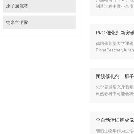
原子层沉积
制造过程中微小杂质的存
纳米气溶胶
Pt/C 催化剂新突
德国弗莱堡大学课题组利
FionaPescher,Julian
团簇催化剂：
化学界通常充斥着复杂的
虽然教科书可能会将催
全自动活细胞成像
细胞生物学作为生命科