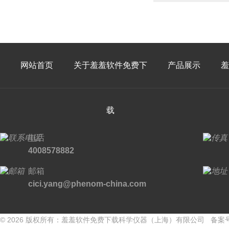
网站首页
关于羞羞软件免费下
产品展示
羞
载
电话
4008578882
邮箱
cici.yang@phenom-china.com
© 2026 版权所有：羞羞软件免费下载科学仪器（上海）有限公司 备案号