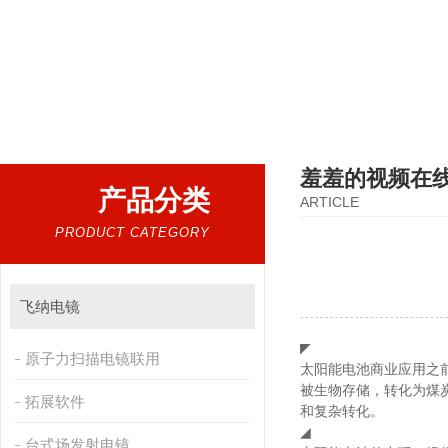
热门搜索：
扫描电镜，台式扫描电镜，制样设备CP离子研磨仪，原位样品杆，可视化颗粒检测，
羞羞的视频在
产品分类
ARTICLE
PRODUCT CATEGORY
飞纳电镜
◤
原子力扫描电镜联用
太阳能电池商业应用之前
被生物存储，转化为煤炭
拓展软件
和复杂转化。
◢
台式场发射电镜