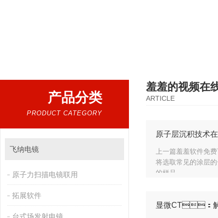
热门搜索：
扫描电镜，台式扫描电镜，制样设备CP离子研磨仪，原位样品杆，可视化颗粒检测
羞羞的视频在
产品分类
ARTICLE
PRODUCT CATEGORY
原子层沉积技术在
飞纳电镜
上一篇羞羞软件免费下
将选取常见的涂层的一
的样品...
原子力扫描电镜联用
拓展软件
显微CT：
台式场发射电镜