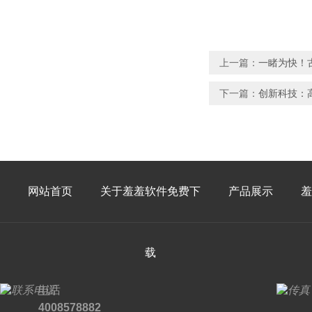
上一篇：
一睹为快
下一篇：
创新科技
网站首页
关于羞羞软件免费下
产品展示
羞
载
电话
4008578882