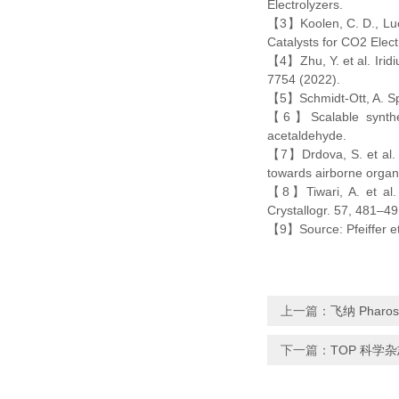
Electrolyzers.
【3】Koolen, C. D., Luo, 
Catalysts for CO2 Elec
【4】Zhu, Y. et al. Iridi
7754 (2022).
【5】Schmidt-Ott, A. Spa
【6】Scalable synthesis
acetaldehyde.
【7】Drdova, S. et al. P
towards airborne organ
【8】Tiwari, A. et al. X
Crystallogr. 57, 481–49
【9】Source: Pfeiffer et
上一篇：
飞纳 Pha
下一篇：
TOP 科学