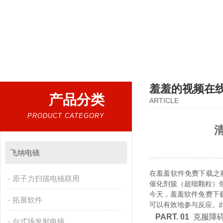
热门搜索：
扫描电镜，台式扫描电镜，制样设备CP离子研磨仪，原位样品杆，可视化颗粒检测
羞羞的视频在
产品分类
ARTICLE
PRODUCT CATEGORY
飞纳电镜
在羞羞软件免费下载之前
原子力扫描电镜联用
催化剂簇（超细颗粒）领域
今天，羞羞软件
拓展软件
可以有效地参与反应
PART. 01
克服障碍
台式场发射电镜