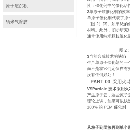
原子层沉积
性：催化剂中的催化
2
单原子铱催化剂的效率
单原子催化剂代表了原子
纳米气溶胶
（图 2）[3]
材料。此外，初
通常使用纳米颗粒催化剂实现
图 2
3
当前合成技术的缺陷
生产单原子催化剂的一个重
而不是将它们定位在有效的
没有任何好处！
PART. 03
采用火花
VSParticle 技术采
产生原子云，这些原
理论上讲，如果可
100% 的 PEM 催化剂
从粒子到团簇再到单个