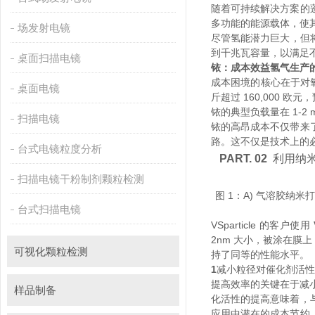
随着可持续解决方案的蓬勃
多功能的能源载体，使
场发射电镜
尽管氢能潜力巨大
到千兆瓦容量，以满足
桌面扫描电镜
铱：成本效益氢气生
成本困境的核心在于对氧化
桌面电镜
斤超过 160,000 欧元
铱的典型负载量在 1-2 mg
扫描电镜
铱的高昂成本不仅带来了挑
路。这不仅是技术上
台式电镜粒度分析
PART. 02
利用纳米
扫描电镜干粉制剂颗粒检测
图 1：A) 气溶胶纳
台式扫描电镜
VSparticle 的客户使用
2nm 大小，被涂在膜
可视化颗粒检测
持了同等的性能水平。
1
减小粒径对催化剂活性
提高效率的关键在于减小铱纳
样品制备
化活性的提高意味着
应用中潜在的成本节约