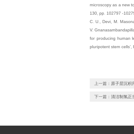
microscopy as a new too
130, pp. 102797 -1027
C. U., Devi, M. Mason
V. Gnanasambandapillai
for producing human le
pluripotent stem cells
上一篇：
原子层沉积
下一篇：
清洁制氢正当