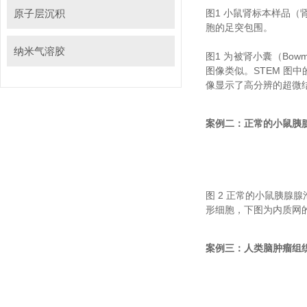
原子层沉积
图1 小鼠肾标本样品（肾
胞的足突包围。
纳米气溶胶
图1 为被肾小囊（Bowma
图像类似。STEM 
像显示了高分辨的超微结构
案例二：正常的小鼠
图 2 正常的小鼠胰腺腺泡细
形细胞，下图为内质网
案例三：人类脑肿瘤组