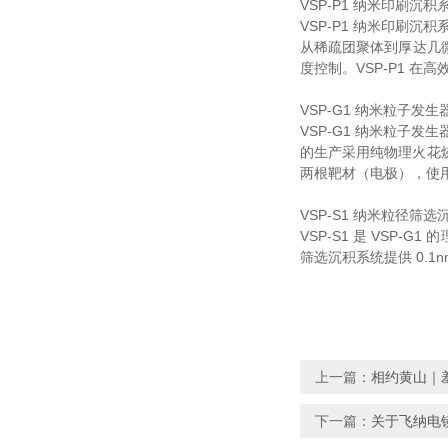
VSP-P1 纳米印刷沉积
VSP-P1 纳米印刷沉积
从稀疏团聚体到厚达几微
度控制。VSP-
VSP-G1 纳米粒子发生
VSP-G1 纳米粒子发生器
的生产采用纯物理火花烧蚀
两根靶材（电极），
VSP-S1 纳米粒径筛选
VSP-S1 是 VSP-G
筛选沉积系统提供 0.1n
上一篇：
相约黄山｜
下一篇：
关于飞纳电镜