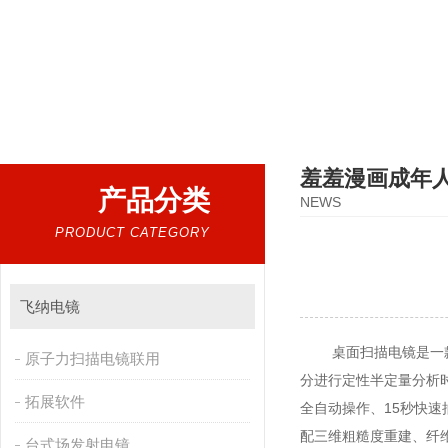
热门搜索：
扫描电镜，台式扫描电镜，制样设备CP离子研磨仪，原位样品杆，可视化颗粒检测
羞羞漫画成年
产品分类
NEWS
PRODUCT CATEGORY
飞纳电镜
桌面扫描电镜是一款使用高
原子力扫描电镜联用
分进行定性半定量分析时的
拓展软件
全自动操作、15秒快速
配三维粗糙度重建、
台式场发射电镜