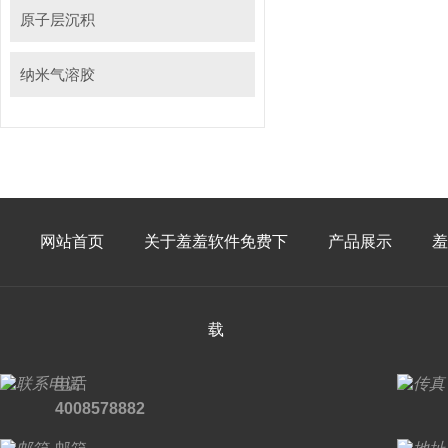
原子层沉积
纳米气溶胶
网站首页
关于羞羞软件免费下
产品展示
羞
载
电话
4008578882