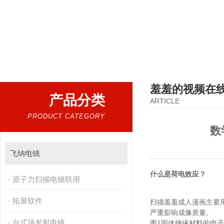
热门搜索：
扫描电镜，台式扫描电镜，制样设备CP离子研磨仪，原位样品杆，可视化颗粒检测
羞羞的视频在
产品分类
ARTICLE
PRODUCT CATEGORY
数
飞纳电镜
什么是荷电效应？
原子力扫描电镜联用
拓展软件
扫描羞羞成人漫画主要用于
严重影响成像质量。
台式场发射电镜
图1固体绝缘材料的电子发