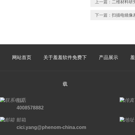
上一篇：
二维材料研究
下一篇：
扫描电镜像
网站首页
关于羞羞软件免费下
产品展示
羞
载
电话
4008578882
邮箱
cici.yang@phenom-china.com