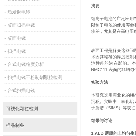
摘要
场发射电镜
锂离子电池的广泛应用在很
桌面扫描电镜
限制了电池的使用寿命和稳定
较差，尤其是在高电压条
桌面电镜
表面工程是解决这些问题的
扫描电镜
术因其精确的厚度控制和高
池性能的潜在影响。
本
台式电镜粒度分析
NMC111 表面的非均匀
扫描电镜干粉制剂颗粒检测
实验方法
台式扫描电镜
本研究选用商业化的NMC11
沉积。实验中，
子质谱（SIMS）等表征手
可视化颗粒检测
结果与讨论
样品制备
1.ALD 薄膜的非均匀