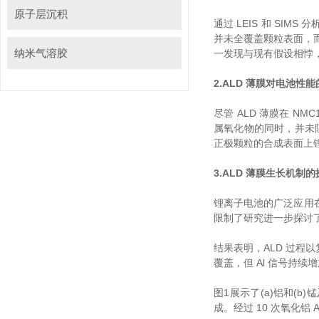
原子层沉积
通过 LEIS 和 SIMS
并未全覆盖颗粒表面，而
纳米气溶胶
一发现与现有假设相悖
2.ALD 薄膜对电池性
尽管 ALD 薄膜在 N
属氧化物的同时，并
正极颗粒的合成表面上锂仍然暴
3.ALD 薄膜生长机制
锂离子电池的广泛应用在很
限制了研究进一步探讨了 AL
结果表明，ALD 过程以
覆盖，但 Al 信号持续增
图1展示了(a)铝和(b)
成。经过 10 次氧化