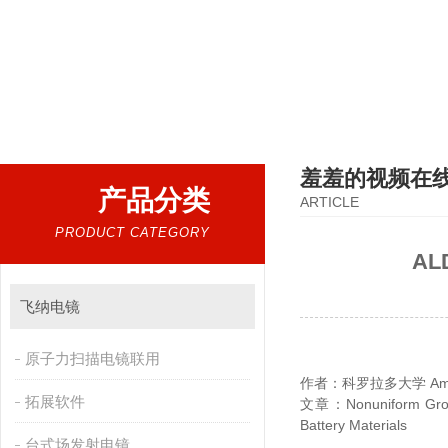
热门搜索：
扫描电镜，台式扫描电镜，制样设备CP离子研磨仪，原位样品杆，可视化颗粒检测
羞羞的视频在
产品分类
ARTICLE
PRODUCT CATEGORY
A
飞纳电镜
原子力扫描电镜联用
作者：科罗拉多大学 Aman
拓展软件
文章：Nonuniform Gro
Battery Materials
台式场发射电镜