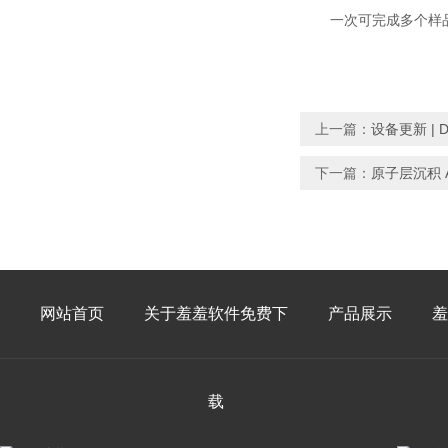
一次可完成多个样
上一篇：
设备更新 |
下一篇：
原子层沉积 
网站首页
关于羞羞软件免费下
产品展示
羞
载