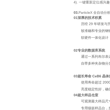
4). 一键重新定位感兴趣
03.
ParticleX 全自
01
深厚的技术积累
历经 29 年研发与升
较准确和专业的钢
软硬件一体化设计
02
专业的数据库系统
通过一系列布尔表
自带多种夹杂物分类
03
超长寿命 CeB6 晶
使用寿命超过 20
亮度稳定性好
04
超大样品仓室
可观测最大样品尺寸 1
专用镶嵌样品台