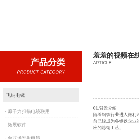
热门搜索：
扫描电镜，台式扫描电镜，制样设备CP离子研磨仪，原位样品杆，可视化颗粒检测
羞羞的视频在
产品分类
ARTICLE
PRODUCT CATEGORY
飞纳电镜
01.
背景介绍
原子力扫描电镜联用
随着钢铁行业进人微利时
前已经成为各钢铁企业的重
拓展软件
应的炼钢工艺。
台式场发射电镜