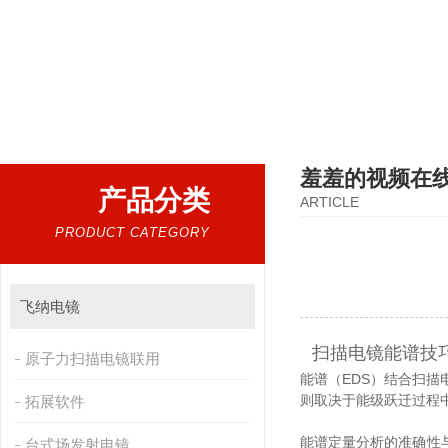
热门搜索：
扫描电镜，台式扫描电镜，制样设备CP离子研磨仪，原位样品杆，可视化颗粒检测
羞羞的视频在
产品分类
ARTICLE
PRODUCT CATEGORY
飞纳电镜
扫描电镜能谱技
原子力扫描电镜联用
能谱（EDS）结合扫描电
则取决于能级跃迁过程中
拓展软件
能谱定量分析的准确性与样
台式场发射电镜