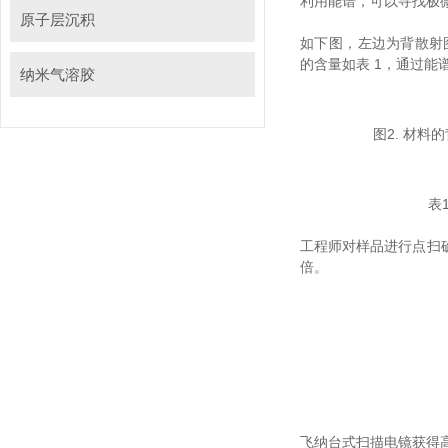
利用能谱，可以寻找极
原子层沉积
如下图，左边为背散
的含量如表 1，通过
纳米气溶胶
图2. 材料
表
工程师对样品进行点扫确认
倍。
飞纳台式扫描电镜获得