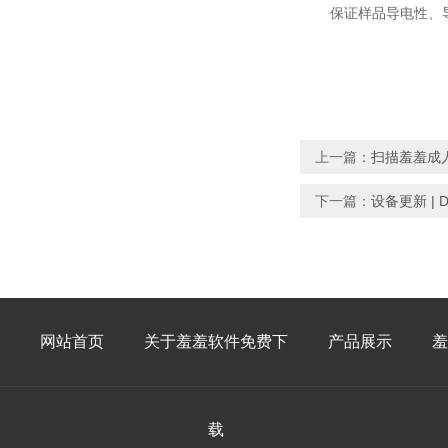
保证样品导电性
上一篇：
扫描羞羞成
下一篇：
设备更新 |
网站首页
关于羞羞软件免费下
产品展示
羞
载