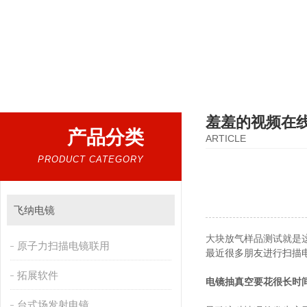
热门搜索：
扫描电镜，台式扫描电镜，制样设备CP离子研磨仪，原位样品杆，可视化颗粒检测
羞羞的视频在
产品分类
ARTICLE
PRODUCT CATEGORY
飞纳电镜
大块放气样品测试就是
原子力扫描电镜联用
最近很多朋友进行扫描电
拓展软件
电镜抽真空要花很长时间（半
台式场发射电镜