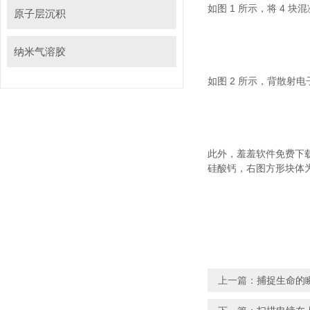
如图 1 所示，将 4 块
原子层沉积
纳米气溶胶
如图 2 所示，背
此外，羞羞软件免费
硅酸钙，右图方形块体为
上一篇：
捕捉生命的瞬