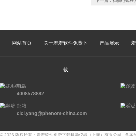
下一篇：
扫描电镜在
网站首页
关于羞羞软件免费下
产品展示
羞
载
电话
4008578882
邮箱
cici.yang@phenom-china.com
© 2026 版权所有：羞羞软件免费下载科学仪器（上海）有限公司 备案号