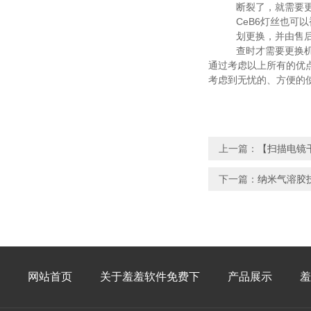
断裂了，就需要
CeB6灯丝也可以
划更换，并由
查时才需要更换机
通过考虑以上所有的优点和缺
考虑到无忧的、方便的使用和
上一篇：
【扫描电镜
下一篇：
纳米气溶胶
网站首页
关于羞羞软件免费下
产品展示
羞