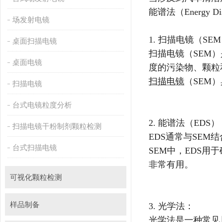
能谱法（
Energy Di
场发射电镜
1.
扫描电镜（
SEM
桌面扫描电镜
扫描电镜（
SEM
）
桌面电镜
度的污染物、颗粒
扫描电镜
（
SEM
）
扫描电镜
台式电镜粒度分析
2.
能谱法（
EDS
）
扫描电镜干粉制剂颗粒检测
EDS
通常与
SEM
结
台式扫描电镜
SEM
中，
EDS
用于
非常有用。
可视化颗粒检测
样品制备
3.
光学法：
光学法是一种常见