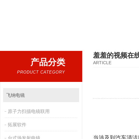
热门搜索：
扫描电镜，台式扫描电镜，制样设备CP离子研磨仪，原位样品杆，可视化颗粒检测
羞羞的视频在
产品分类
ARTICLE
PRODUCT CATEGORY
飞纳电镜
原子力扫描电镜联用
拓展软件
当涉及到汽车清洁度
台式场发射电镜