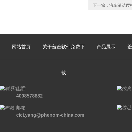
下一篇：
汽车清洁度
网站首页
关于羞羞软件免费下
产品展示
羞
载
电话
4008578882
邮箱
cici.yang@phenom-china.com