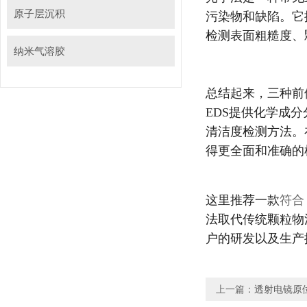
原子层沉积
污染物和缺陷
检测表面粗糙度
纳米气溶胶
总结起来，三
EDS
提供化学成分分
清洁度检测方法
得更全面和准确的检测
这里推荐一款
符合
法取代传统颗粒物清
户的研发以及生产提供
上一篇：
透射电镜原