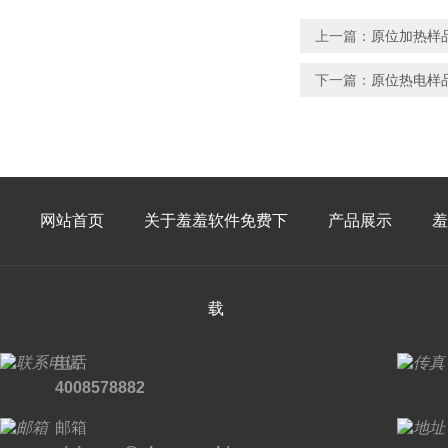
上一篇：
原位加热样品
下一篇：
原位热电样品
网站首页
关于羞羞软件免费下
产品展示
羞
载
电话
4008578882
邮箱