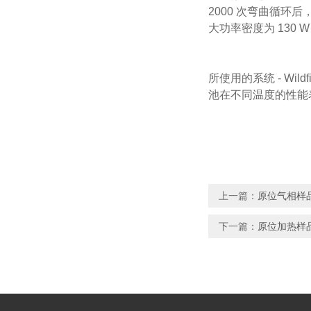
2000 次弯曲循环后
大功率密度为 130 W
所使用的系统 - Wild
池在不同温度的性能表现
上一篇：
原位气相样品
下一篇：
原位加热样品