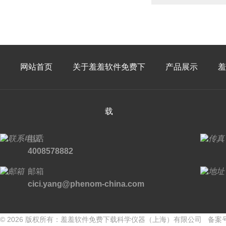
网站首页
关于羞羞软件免费下
产品展示
羞
载
电话
4008578882
邮箱
cici.yang@phenom-china.com
© 2026 版权所有：羞羞软件免费下载科学仪器（上海）有限公司 备案号