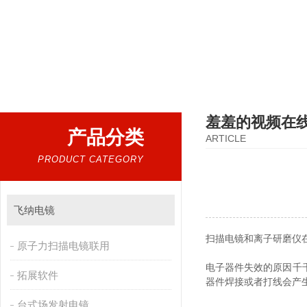
热门搜索：
扫描电镜，台式扫描电镜，制样设备CP离子研磨仪，原位样品杆，可视化颗粒检测
羞羞的视频在
产品分类
ARTICLE
PRODUCT CATEGORY
飞纳电镜
扫描电镜和离子研磨仪
原子力扫描电镜联用
电子器件失效的原因千千万
拓展软件
器件焊接或者打线会产生负
台式场发射电镜