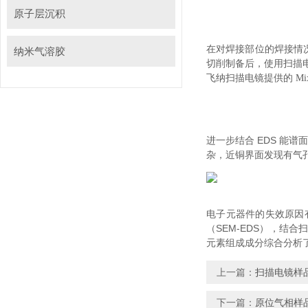
原子层沉积
在对焊接部位的焊接情况进
纳米气溶胶
切削制备后，使用扫描
飞纳扫描电镜提供的 Mi
进一步结合 EDS 能谱面
杂，近铜界面发现有气孔
电子元器件的失效原因有
（SEM-EDS），结
元素组成成分综合分析了元器
上一篇：
扫描电镜样
下一篇：
原位气相样品