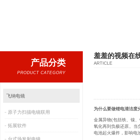
热门搜索：
扫描电镜，台式扫描电镜，制样设备CP离子研磨仪，原位样品杆，可视化颗粒检测
羞羞的视频在
产品分类
ARTICLE
PRODUCT CATEGORY
飞纳电镜
为什么要做锂电清洁度分析
原子力扫描电镜联用
金属异物(包括铁、镍
拓展软件
氧化再到负极还原。
电池起火爆炸，影
台式场发射电镜