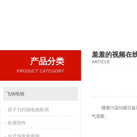
热门搜索：
扫描电镜，台式扫描电镜，制样设备CP离子研磨仪，原位样品杆，可视化颗粒检测
羞羞的视频在
产品分类
ARTICLE
PRODUCT CATEGORY
飞纳电镜
随着污染问题日益严重
原子力扫描电镜联用
气溶胶。
拓展软件
台式场发射电镜