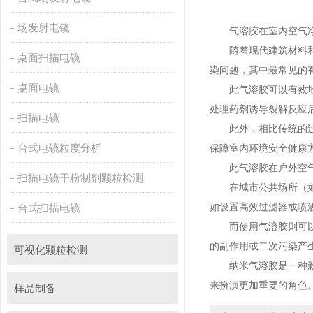
场发射电镜
气溶胶在室内空气净化
随着现代建筑材料和装饰
桌面扫描电镜
染问题，其中最常见的有
桌面电镜
此气溶胶可以有效地清除这
处理药剂诱导裂解反应后
扫描电镜
此外，相比传统的过
台式电镜粒度分析
保障室内环境安全健康方面起
此气溶胶在户外空气净化
扫描电镜干粉制剂颗粒检测
在城市公共场所（如机场
如设置高效过滤器或喷洒清
台式扫描电镜
而使用气溶胶则可以解决这
的副作用或二次污染产生
可视化颗粒检测
纳米气溶胶是一种新兴而强大
来扮演更加重要的角色
样品制备