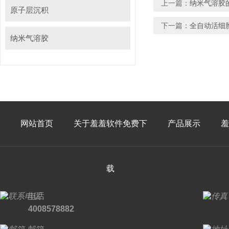
上一篇：
纳米气溶胶
原子层沉积
下一篇：
全自动活细胞
纳米气溶胶
网站首页
关于羞羞软件免费下
产品展示
羞
载
电话
4008578882