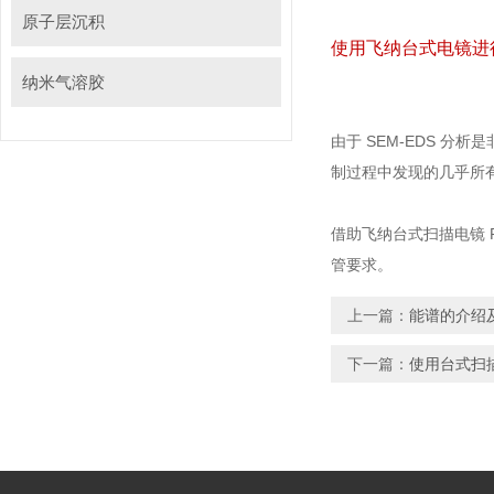
原子层沉积
使用飞纳台式电镜进
纳米气溶胶
由于 SEM-EDS 分析
制过程中发现的几乎所有颗粒
借助飞纳台式扫描电镜 Phe
管要求。
上一篇：
能谱的介绍
下一篇：
使用台式扫描电